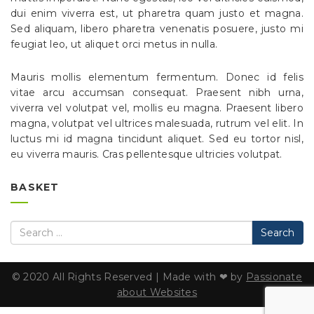
dui enim viverra est, ut pharetra quam justo et magna.
Sed aliquam, libero pharetra venenatis posuere, justo mi
feugiat leo, ut aliquet orci metus in nulla.
Mauris mollis elementum fermentum. Donec id felis
vitae arcu accumsan consequat. Praesent nibh urna,
viverra vel volutpat vel, mollis eu magna. Praesent libero
magna, volutpat vel ultrices malesuada, rutrum vel elit. In
luctus mi id magna tincidunt aliquet. Sed eu tortor nisl,
eu viverra mauris. Cras pellentesque ultricies volutpat.
BASKET
Search
© 2020 All Rights Reserved | Made with ❤ by
Passionate
about Websites